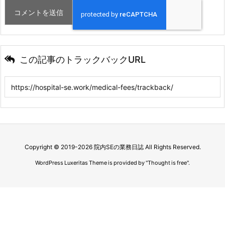
この記事のトラックバックURL
Copyright ©
2019
-2026
院内SEの業務日誌
All Rights Reserved.
WordPress Luxeritas Theme is provided by "
Thought is free
".