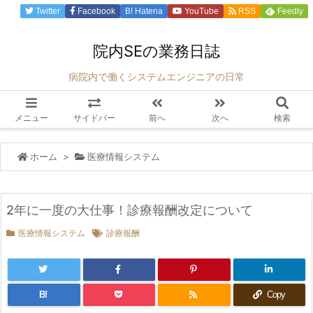
Twitter
Facebook
B!
Hatena
YouTube
RSS
Feedly
院内SEの業務日誌
病院内で働くシステムエンジニアの日常
メニュー
サイドバー
前へ
次へ
検索
ホーム
>
医療情報システム
2年に一度の大仕事！診療報酬改定について
医療情報システム
診療報酬
B!
Copy