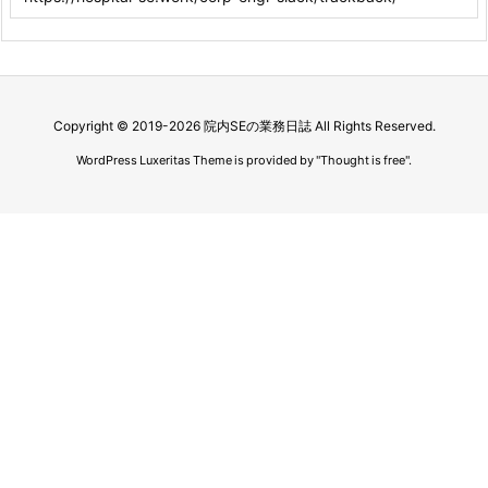
Copyright ©
2019
-2026
院内SEの業務日誌
All Rights Reserved.
WordPress Luxeritas Theme is provided by "
Thought is free
".