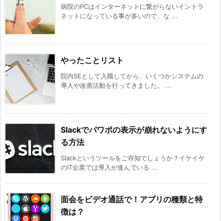
病院のPCはインターネットに繋がらないイントラ
ネットになっている事が多いので、な ...
やったことリスト
院内SEとして入職してから、いくつかシステムの
導入や改善活動を行ってきました。 ...
Slackでパワポの表示が崩れないようにす
る方法
Slackというツールをご存知でしょうか？イケイケ
のIT企業では導入が進んでいる ...
面会をビデオ通話で！アプリの種類と特
徴は？