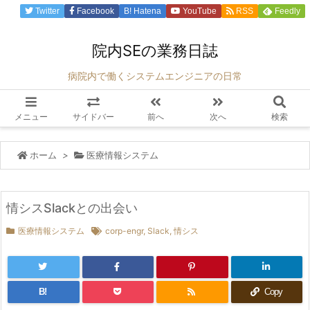
Twitter
Facebook
B!
Hatena
YouTube
RSS
Feedly
院内SEの業務日誌
病院内で働くシステムエンジニアの日常
メニュー
サイドバー
前へ
次へ
検索
ホーム
>
医療情報システム
情シスSlackとの出会い
医療情報システム
corp-engr
,
Slack
,
情シス
B!
Copy