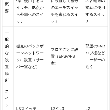
信に使用するス
に設置して複数
の各端末の
概
イッチ、拠点か
のエッヂスイッ
接続に使用
要
ら外部へのスイ
チを束ねるスイ
するスイッ
ッチ
ッチ
チ
一
般
的
拠点のバックボ
部屋の中の
フロアごとに設
な
ーンネットワー
ハブ棚など
置（EPSやPS
設
クに設置（サー
ユーザーの
室）
置
バー室など）
近く
場
所
ス
イ
ッ
L3スイッチ
L2やL3
L2