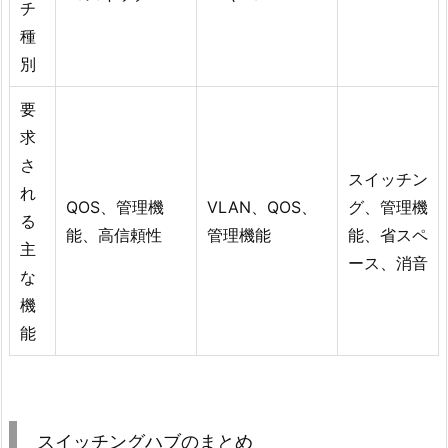
チ
種
別
要
求
さ
スイッチン
れ
QOS、管理機
VLAN、QOS、
グ、管理機
る
能、高信頼性
管理機能
能、省スペ
主
ース、消音
な
機
能
スイッチングハブのまとめ