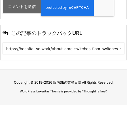
この記事のトラックバックURL
Copyright ©
2019
-2026
院内SEの業務日誌
All Rights Reserved.
WordPress Luxeritas Theme is provided by "
Thought is free
".