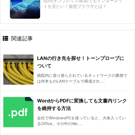
院内(オンプレミス環境)でもインターネッ
トを見たい！仮想ブラウザとは？
関連記事
LANの行き先を探せ！トーンプローブに
ついて
病院内に張り巡らされているネットワークの裏側で
は何本ものLANケーブルで構成され ...
WordからPDFに変換しても文書内リンク
を維持する方法
会社でWindowsPCを使っていると、大体入ってい
るOffice。その中のWo ...