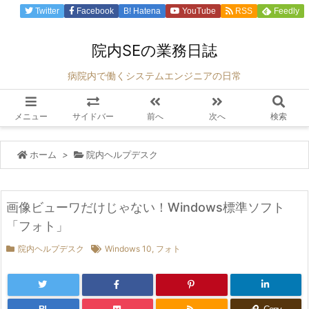
Twitter
Facebook
B!
Hatena
YouTube
RSS
Feedly
院内SEの業務日誌
病院内で働くシステムエンジニアの日常
メニュー
サイドバー
前へ
次へ
検索
ホーム
>
院内ヘルプデスク
画像ビューワだけじゃない！Windows標準ソフト
「フォト」
院内ヘルプデスク
Windows 10
,
フォト