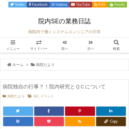
Twitter
Facebook
B!
Hatena
YouTube
RSS
Feedly
院内SEの業務日誌
病院内で働くシステムエンジニアの日常
メニュー
サイドバー
前へ
次へ
検索
ホーム
>
病院だより
病院独自の行事？！院内研究とＱＣについて
病院だより
QC
,
イベント
B!
Copy