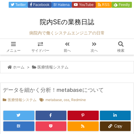
Twitter
Facebook
B!
Hatena
YouTube
RSS
Feedly
院内SEの業務日誌
病院内で働くシステムエンジニアの日常
メニュー
サイドバー
前へ
次へ
検索
ホーム
>
医療情報システム
データを細かく分析！metabaseについて
医療情報システム
metabase
,
oss
,
Redmine
B!
Copy