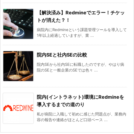
【解決済み】Redmineでエラー！チケッ
トが消えた？！
病院内にRedmineという課題管理ツールを導入して
1年以上経過していますが、業 ...
院内SEと社内SEの比較
院内SEから社内SEに転職したのですが、やはり病
院のSEと一般企業のSEでは色々 ...
院内(イントラネット)環境にRedmineを
導入するまでの道のり
私が病院に入職して初めに感じた問題点が、業務内
容の報告や連絡がほとんど口頭ベース ...