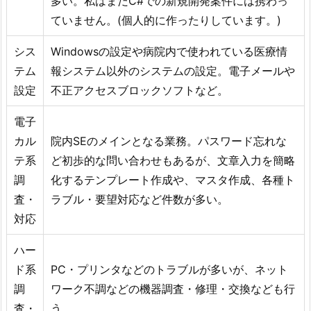
多い。私はまだC#での新規開発案件には携わっ
ていません。(個人的に作ったりしています。)
シス
Windowsの設定や病院内で使われている医療情
テム
報システム以外のシステムの設定。電子メールや
設定
不正アクセスブロックソフトなど。
電子
カル
院内SEのメインとなる業務。パスワード忘れな
テ系
ど初歩的な問い合わせもあるが、文章入力を簡略
調
化するテンプレート作成や、マスタ作成、各種ト
査・
ラブル・要望対応など件数が多い。
対応
ハー
ド系
PC・プリンタなどのトラブルが多いが、ネット
調
ワーク不調などの機器調査・修理・交換なども行
査・
う。