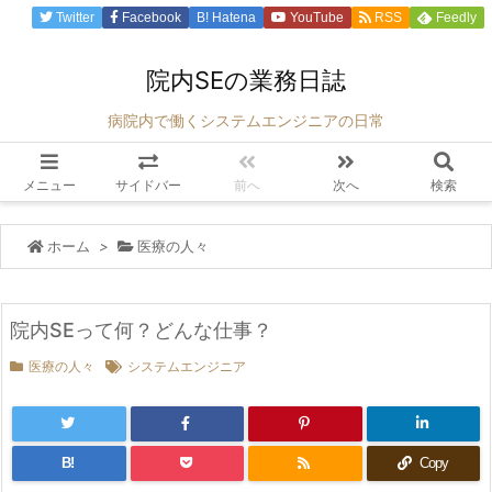
Twitter
Facebook
B!
Hatena
YouTube
RSS
Feedly
院内SEの業務日誌
病院内で働くシステムエンジニアの日常
メニュー
サイドバー
前へ
次へ
検索
ホーム
>
医療の人々
院内SEって何？どんな仕事？
医療の人々
システムエンジニア
B!
Copy