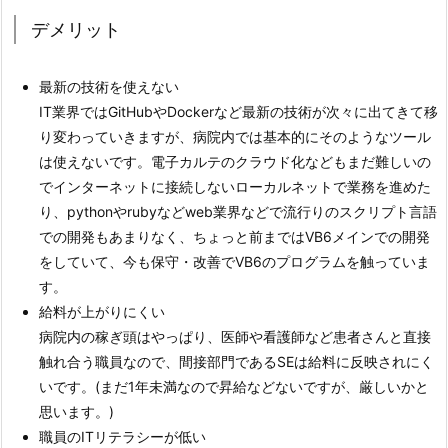
デメリット
最新の技術を使えない
IT業界ではGitHubやDockerなど最新の技術が次々に出てきて移
り変わっていきますが、病院内では基本的にそのようなツール
は使えないです。電子カルテのクラウド化などもまだ難しいの
でインターネットに接続しないローカルネットで業務を進めた
り、pythonやrubyなどweb業界などで流行りのスクリプト言語
での開発もあまりなく、ちょっと前まではVB6メインでの開発
をしていて、今も保守・改善でVB6のプログラムを触っていま
す。
給料が上がりにくい
病院内の稼ぎ頭はやっぱり、医師や看護師など患者さんと直接
触れ合う職員なので、間接部門であるSEは給料に反映されにく
いです。(まだ1年未満なので昇給などないですが、厳しいかと
思います。)
職員のITリテラシーが低い