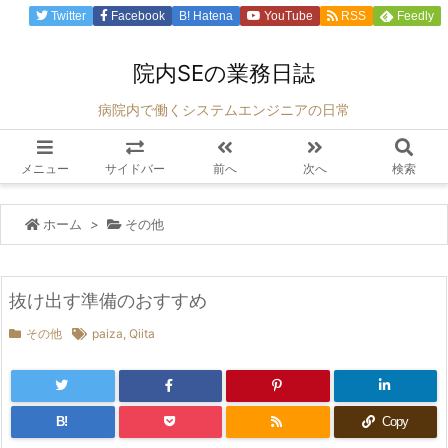
Twitter
Facebook
B!
Hatena
YouTube
RSS
Feedly
院内SEの業務日誌
病院内で働くシステムエンジニアの日常
メニュー
サイドバー
前へ
次へ
検索
ホーム
>
その他
抜け出す準備のおすすめ
その他
paiza
,
Qiita
B!
Copy