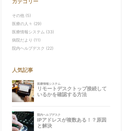
カテゴリー
その他
(5)
医療の人々
(29)
医療情報システム
(33)
病院だより
(11)
院内ヘルプデスク
(22)
人気記事