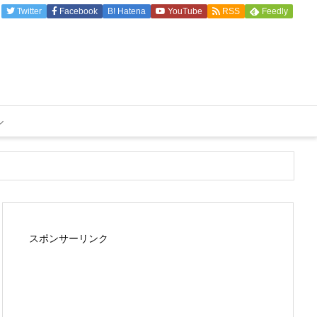
Twitter
Facebook
B!
Hatena
YouTube
RSS
Feedly
ル
スポンサーリンク