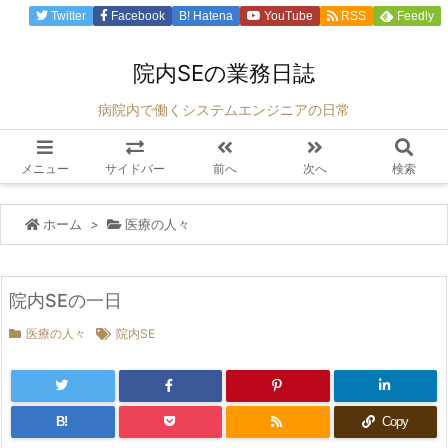
Twitter
Facebook
B!
Hatena
YouTube
RSS
Feedly
院内SEの業務日誌
病院内で働くシステムエンジニアの日常
メニュー
サイドバー
前へ
次へ
検索
ホーム
>
医療の人々
院内SEの一日
医療の人々
院内SE
B!
Copy