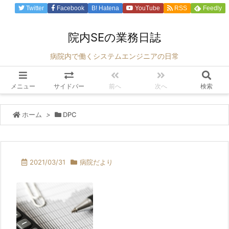
Twitter
Facebook
B!
Hatena
YouTube
RSS
Feedly
院内SEの業務日誌
病院内で働くシステムエンジニアの日常
メニュー
サイドバー
前へ
次へ
検索
ホーム
>
DPC
2021/03/31
病院だより