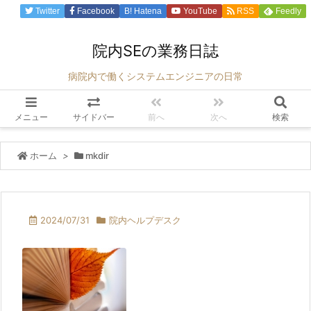
Twitter
Facebook
B!
Hatena
YouTube
RSS
Feedly
院内SEの業務日誌
病院内で働くシステムエンジニアの日常
メニュー
サイドバー
前へ
次へ
検索
ホーム
>
mkdir
2024/07/31
院内ヘルプデスク