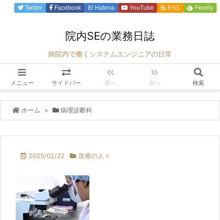
Twitter
Facebook
B!
Hatena
YouTube
RSS
Feedly
院内SEの業務日誌
病院内で働くシステムエンジニアの日常
メニュー
サイドバー
前へ
次へ
検索
ホーム
>
病理診断科
2025/02/22
医療の人々