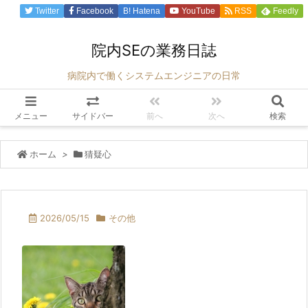
Twitter
Facebook
B!
Hatena
YouTube
RSS
Feedly
院内SEの業務日誌
病院内で働くシステムエンジニアの日常
メニュー
サイドバー
前へ
次へ
検索
ホーム
>
猜疑心
2026/05/15
その他