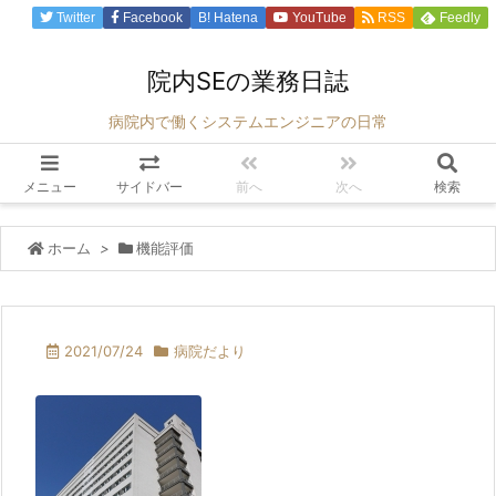
Twitter
Facebook
B!
Hatena
YouTube
RSS
Feedly
院内SEの業務日誌
病院内で働くシステムエンジニアの日常
メニュー
サイドバー
前へ
次へ
検索
ホーム
>
機能評価
2021/07/24
病院だより