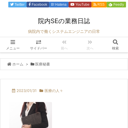
Twitter
Facebook
B!
Hatena
YouTube
RSS
Feedly
院内SEの業務日誌
病院内で働くシステムエンジニアの日常
メニュー
サイドバー
前へ
次へ
検索
ホーム
>
医療秘書
2023/01/31
医療の人々